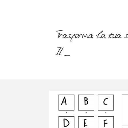
Trasforma la tua scr
Il sito è compl_