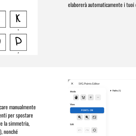
elaborerà automaticamente i tuoi d
ficare manualmente
menti per spostare
re la simmetria,
e), nonché