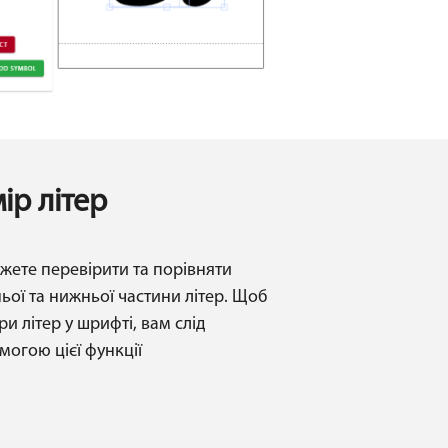
ір літер
жете перевірити та порівняти
ньої та нижньої частини літер. Щоб
и літер у шрифті, вам слід
могою цієї функції