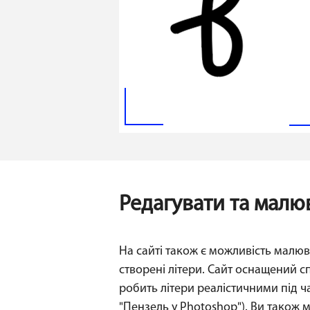
Редагувати та малю
На сайті також є можливість малюв
створені літери. Сайт оснащений с
робить літери реалістичними під ч
"Пензель у Photoshop"). Ви також 