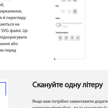
ії,
зеркалення,
я й перегляду
жаються на
у SVG-файлі. Це
підкоригувати
вання або
ми перед
Скануйте одну літеру
Якщо вам потрібно завантажити додатк