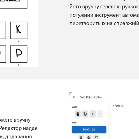
його вручну гелевою ручкою 
потужний інструмент автома
перетворить їх на справжні
ожете вручну
 Редактор надає
к, додавання