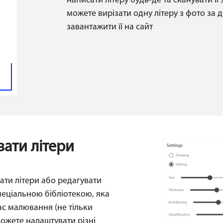
написати літеру будь-де та сканувати ї
можете вирізати одну літеру з фото за
завантажити її на сайт
вати літери
ати літери або редагувати
пеціальною бібліотекою, яка
ас малювання (не тільки
можете налаштувати різні