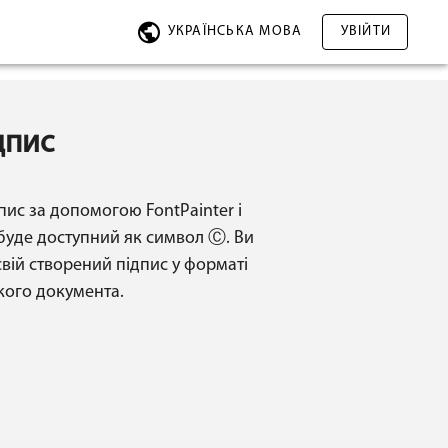
УКРАЇНСЬКА МОВА
УВІЙТИ
дпис
пис за допомогою FontPainter і
 буде доступний як символ Ⓒ. Ви
вій створений підпис у форматі
кого документа.