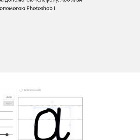
ї за допомогою телефону. Або ж ви
 допомогою Photoshop і