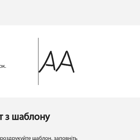
рк.
 з шаблону
 роздрукуйте шаблон, заповніть