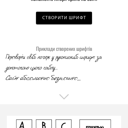
СТВОРИТИ ШРИФТ
Приклади створених шрифтів
Перетворіть свій почерк у рукописний шрифт за
допомогою цього сайту_
Сайт абсолютно безкоштовний дл_