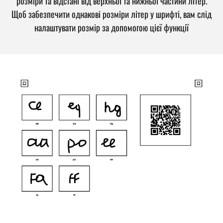
розміри та відстані від верхньої та нижньої частини літер.
Щоб забезпечити однакові розміри літер у шрифті, вам слід
налаштувати розмір за допомогою цієї функції