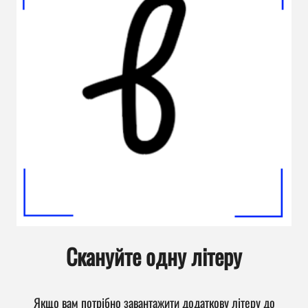
Скануйте одну літеру
Якщо вам потрібно завантажити додаткову літеру до