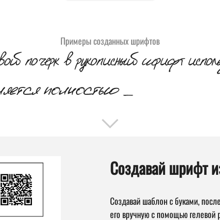
Примеры созданных шрифтов
свой почерк в рукописный шрифт испол
ляется полностью бесплатным, 
Создавай шрифт и
Создавай шаблон с буками, после
его вручную с помощью гелевой р