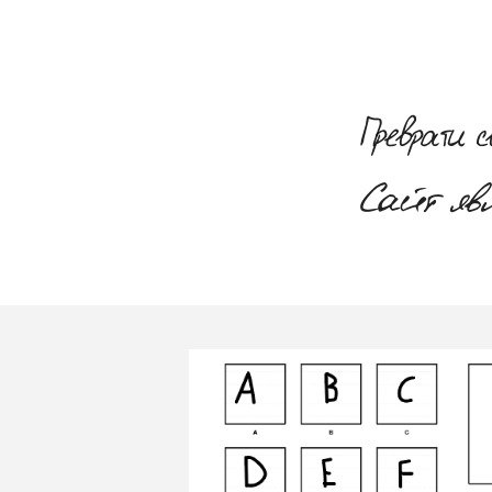
Преврати 
Сайт яв