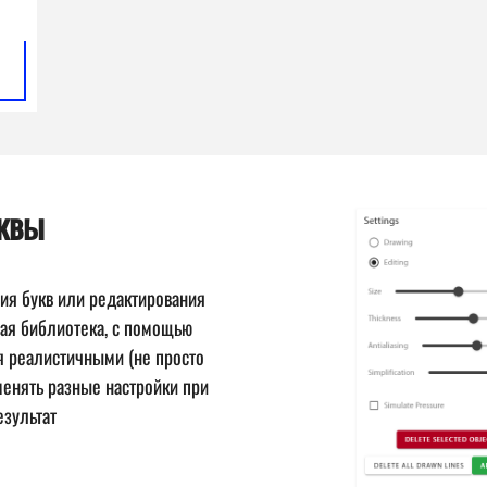
уквы
ния букв или редактирования
ная библиотека, с помощью
я реалистичными (не просто
менять разные настройки при
езультат